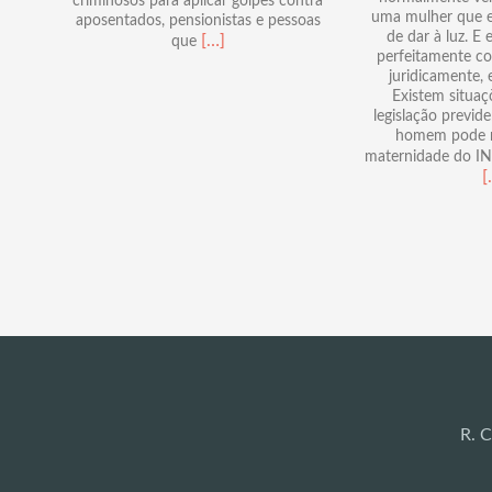
criminosos para aplicar golpes contra
uma mulher que e
aposentados, pensionistas e pessoas
de dar à luz. E 
Read
[…]
que
perfeitamente co
more
juridicamente, 
about
Existem situaç
Golpe
legislação previd
do
homem pode re
falso
maternidade do IN
benefício
[
do
INSS:
como
funciona
e
como
se
proteger
R. C