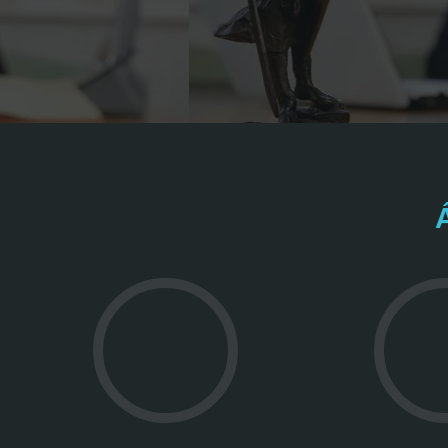
Go
to
DIREITO
TRABALHISTA