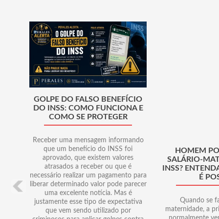
Anterior
GOLPE DO FALSO BENEFÍCIO
DO INSS: COMO FUNCIONA E
COMO SE PROTEGER
Receber uma mensagem informando
que um benefício do INSS foi
HOMEM PO
aprovado, que existem valores
SALÁRIO-MA
atrasados a receber ou que é
INSS? ENTEND
necessário realizar um pagamento para
É PO
liberar determinado valor pode parecer
uma excelente notícia. Mas é
Quando se fa
justamente esse tipo de expectativa
maternidade, a p
que vem sendo utilizado por
normalmente vem