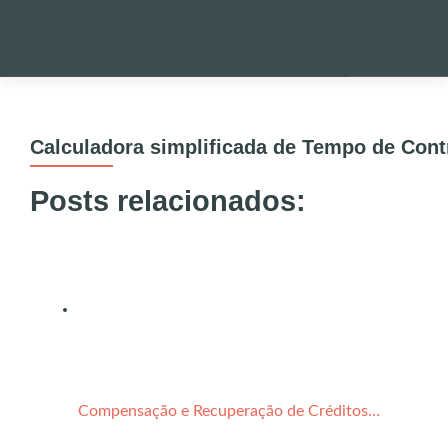
Pular
para
PALESTRA
o
Calculadora simplificada de Tempo de Cont
conteúdo
NOTÍCIAS 
Posts relacionados:
ONDE EST
ENVIO DE
UTILIDADE
Compensação e Recuperação de Créditos…
ALERTA!