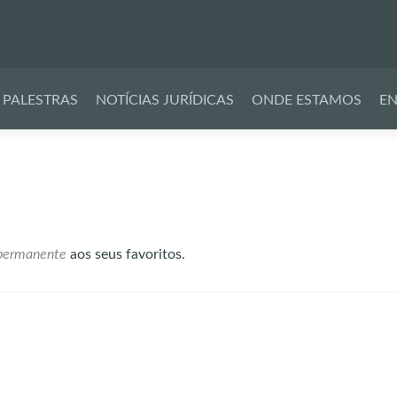
Pular
para
PALESTRAS
NOTÍCIAS JURÍDICAS
ONDE ESTAMOS
EN
o
conteúdo
 permanente
aos seus favoritos.