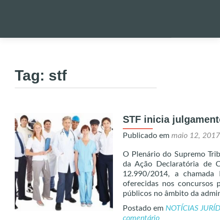
Pular
para
PALESTRA
o
Tag:
stf
conteúdo
NOTÍCIAS 
STF inicia julgament
ONDE EST
Publicado em
maio 12, 2017
ENVIO DE
O Plenário do Supremo Tribu
da Ação Declaratória de C
12.990/2014, a chamada 
UTILIDADE
oferecidas nos concursos 
públicos no âmbito da admin
Postado em
NOTÍCIAS JURÍ
ALERTA!
comentário