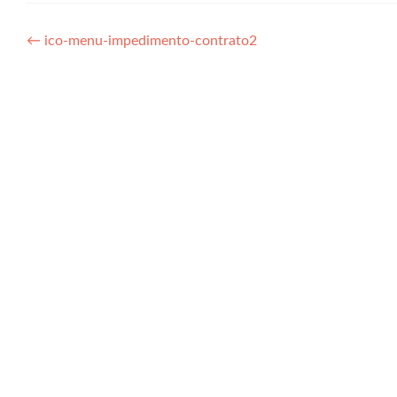
Navegação
←
ico-menu-impedimento-contrato2
de
Post