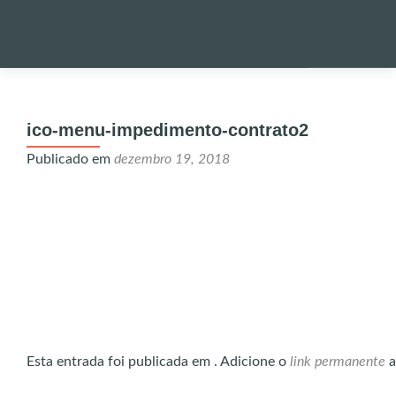
Pular
para
PALESTRA
o
ico-menu-impedimento-contrato2
conteúdo
NOTÍCIAS 
Publicado em
dezembro 19, 2018
ONDE EST
ENVIO DE
UTILIDADE
Esta entrada foi publicada em . Adicione o
link permanente
a
ALERTA!