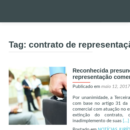
Pular
para
PALESTRA
o
Tag:
contrato de representaç
conteúdo
NOTÍCIAS 
Reconhecida presunç
ONDE EST
representação comer
Publicado em
maio 12, 2017
ENVIO DE
Por unanimidade, a Terceira
com base no artigo 31 da L
UTILIDADE
comercial com atuação no es
extinção do contrato, 
Rea
inadimplemento de suas
[…]
ALERTA!
mo
Postado em
NOTÍCIAS JURÍ