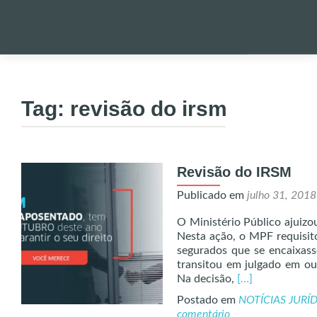
Pular
para
PALESTRA
o
Tag:
revisão do irsm
conteúdo
NOTÍCIAS 
Revisão do IRSM
ONDE EST
Publicado em
julho 31, 2018
ENVIO DE
O Ministério Público ajuiz
Nesta ação, o MPF requisit
segurados que se encaixas
UTILIDADE
transitou em julgado em ou
Read
Na decisão,
[…]
more
Postado em
NOTÍCIAS JURÍ
about
ALERTA!
comentário