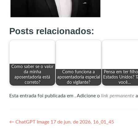
Posts relacionados:
Como saber se o valor
da minha
Como funciona a
Pensa em ter filh
aposentadoria está
aposentadoria especial
Estados Unidos? T
correto?
do vigilante?
você…
Esta entrada foi publicada em . Adicione o
link permanente
a
Navegação
←
ChatGPT Image 17 de jun. de 2026, 16_01_45
de