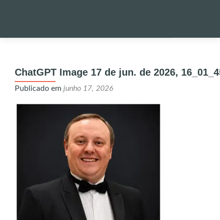
Pular
para
PALESTRA
o
ChatGPT Image 17 de jun. de 2026, 16_01_4
conteúdo
NOTÍCIAS 
Publicado em
junho 17, 2026
ONDE EST
ENVIO DE
UTILIDADE
ALERTA!