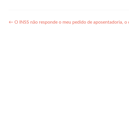
Navegação
←
O INSS não responde o meu pedido de aposentadoria, o 
de
Post