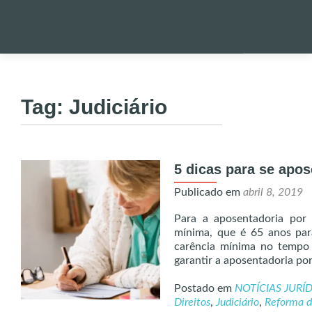
Pular
para
PALESTRA
o
Tag:
Judiciário
conteúdo
NOTÍCIAS 
5 dicas para se apos
ONDE EST
Publicado em
abril 8, 2019
ENVIO DE
Para a aposentadoria por 
mínima, que é 65 anos par
carência mínima no tempo 
UTILIDADE
garantir a aposentadoria po
Postado em
NOTÍCIAS JURÍ
ALERTA!
Direitos
,
Judiciário
,
Reforma d