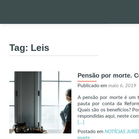
Pular
para
PALESTRA
o
Tag:
Leis
conteúdo
NOTÍCIAS 
Pensão por morte. 
ONDE EST
Publicado em
maio 6, 2019
ENVIO DE
A pensão por morte é um t
pauta por conta da Refor
Quais são os benefícios? Po
UTILIDADE
respondidas aqui, neste co
Read
[…]
more
Postado em
NOTÍCIAS JURÍ
about
ALERTA!
morte