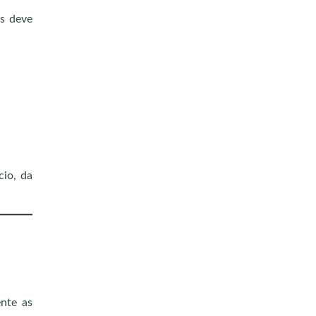
os deve
cio, da
nte as