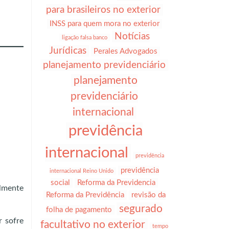
para brasileiros no exterior
INSS para quem mora no exterior
Notícias
ligação falsa banco
Jurídicas
Perales Advogados
planejamento previdenciário
planejamento
previdenciário
internacional
previdência
internacional
previdência
previdência
internacional Reino Unido
social
Reforma da Previdencia
almente
Reforma da Previdência
revisão da
segurado
folha de pagamento
r sofre
facultativo no exterior
tempo