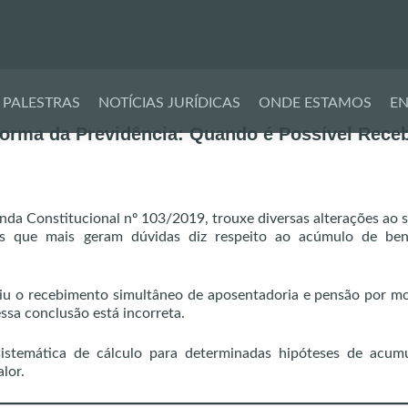
Pular
para
PALESTRAS
NOTÍCIAS JURÍDICAS
ONDE ESTAMOS
EN
o
orma da Previdência: Quando é Possível Rece
conteúdo
da Constitucional nº 103/2019, trouxe diversas alterações ao 
 das que mais geram dúvidas diz respeito ao acúmulo de bene
iu o recebimento simultâneo de aposentadoria e pensão por m
ssa conclusão está incorreta.
stemática de cálculo para determinadas hipóteses de acumu
lor.