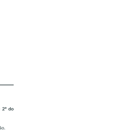
§ 2º do
ão.