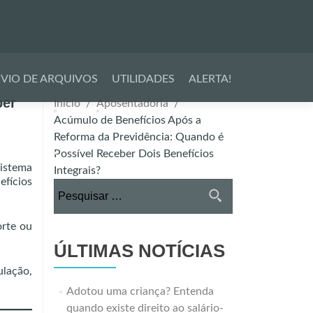
VIO DE ARQUIVOS
UTILIDADES
ALERTA!
ber
Início
Aposentadoria
Acúmulo de Benefícios Após a
Reforma da Previdência: Quando é
Possível Receber Dois Benefícios
sistema
Integrais?
fícios
Pesquisar
por:
orte ou
ÚLTIMAS NOTÍCIAS
lação,
Adotou uma criança? Entenda
quando existe direito ao salário-