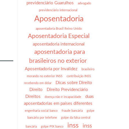
previdenciário Guarulhos
advogado
previdenciário internacional
Aposentadoria
aposentadoria Brasil Reino Unido
Aposentadoria Especial
aposentadoria internacional
.
aposentadoria para
brasileiros no exterior
Aposentadoria por Invalidez
brasileiro
morando no exterior INSS
contribuição INSS
Dicas sobre Direito
recebendo em dólar
Direito
Direito Previdenciário
Direitos
duas
doença não é incapacidade
aposentadorias em países diferentes
engenharia social banco
fraude bancária
golpe
bancário por telefone
golpe da falsa central
inss
inss
bancária
golpe PIX banco