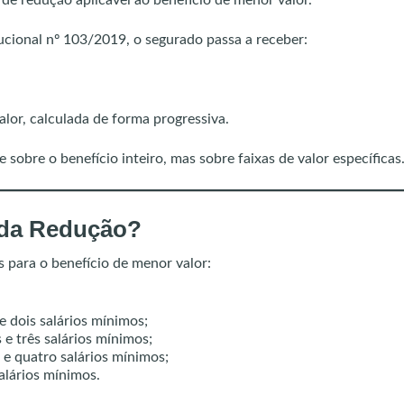
a de redução aplicável ao benefício de menor valor.
cional nº 103/2019, o segurado passa a receber:
lor, calculada de forma progressiva.
sobre o benefício inteiro, mas sobre faixas de valor específicas
 da Redução?
s para o benefício de menor valor:
 dois salários mínimos;
e três salários mínimos;
e quatro salários mínimos;
alários mínimos.