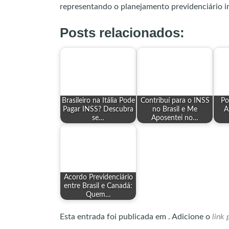
representando o planejamento previdenciário int
Posts relacionados:
Brasileiro na Itália Pode
Contribuí para o INSS
Po
Pagar INSS? Descubra
no Brasil e Me
A
se…
Aposentei no…
Acordo Previdenciário
entre Brasil e Canadá:
Quem…
Esta entrada foi publicada em . Adicione o
link