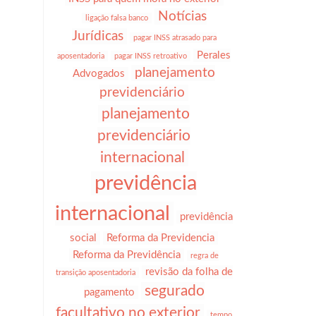
Notícias
ligação falsa banco
Jurídicas
pagar INSS atrasado para
Perales
aposentadoria
pagar INSS retroativo
planejamento
Advogados
previdenciário
planejamento
previdenciário
internacional
previdência
internacional
previdência
social
Reforma da Previdencia
Reforma da Previdência
regra de
revisão da folha de
transição aposentadoria
segurado
pagamento
facultativo no exterior
tempo