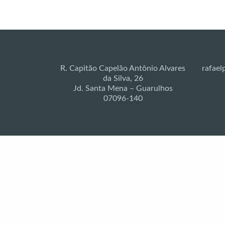
R. Capitão Capelão Antônio Alvares
rafael
da Silva, 26
Jd. Santa Mena – Guarulhos
07096-140