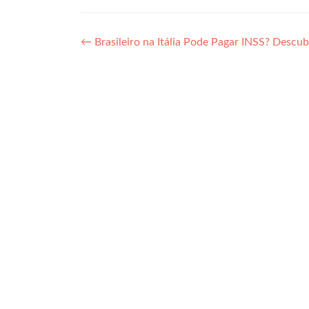
Navegação
←
Brasileiro na Itália Pode Pagar INSS? Descu
de
Post