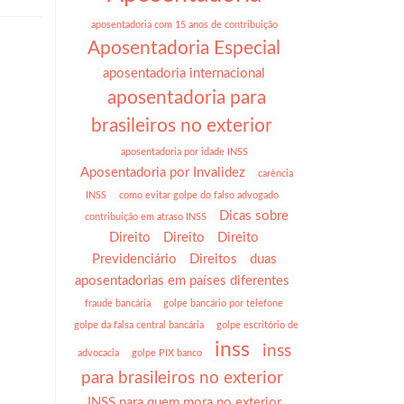
aposentadoria com 15 anos de contribuição
Aposentadoria Especial
aposentadoria internacional
aposentadoria para
brasileiros no exterior
aposentadoria por idade INSS
Aposentadoria por Invalidez
carência
INSS
como evitar golpe do falso advogado
Dicas sobre
contribuição em atraso INSS
Direito
Direito
Direito
Previdenciário
Direitos
duas
aposentadorias em países diferentes
fraude bancária
golpe bancário por telefone
golpe da falsa central bancária
golpe escritório de
inss
inss
advocacia
golpe PIX banco
para brasileiros no exterior
INSS para quem mora no exterior