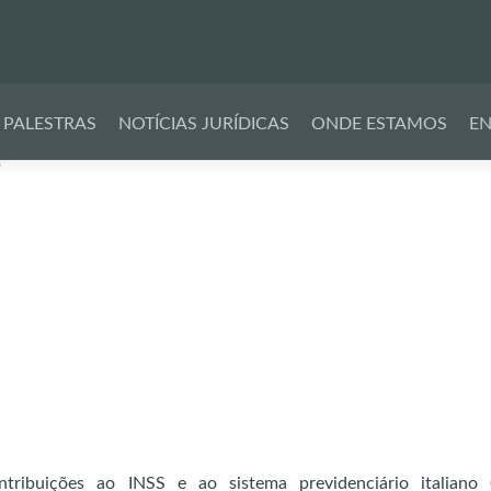
Pular
para
PALESTRAS
NOTÍCIAS JURÍDICAS
ONDE ESTAMOS
EN
o
s
conteúdo
ontribuições ao INSS e ao sistema previdenciário italiano 