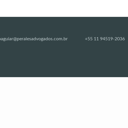
paguiar@peralesadvogados.com.br
+55 11 94519-2036