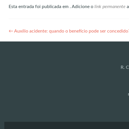
Esta entrada foi publicada em . Adicione o
link permanente
a
Navegação
←
Auxílio acidente: quando o benefício pode ser concedido
de
Post
R. C