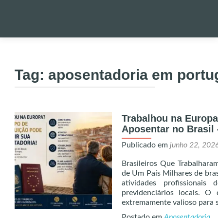
Pular
para
PALESTRA
o
Tag:
aposentadoria em portug
conteúdo
NOTÍCIAS 
Trabalhou na Europ
ONDE EST
Aposentar no Brasil
Publicado em
junho 22, 202
ENVIO DE
Brasileiros Que Trabalhara
de Um País Milhares de bras
UTILIDADE
atividades profissionai
previdenciários locais. 
extremamente valioso para
ALERTA!
Postado em
Aposentadoria