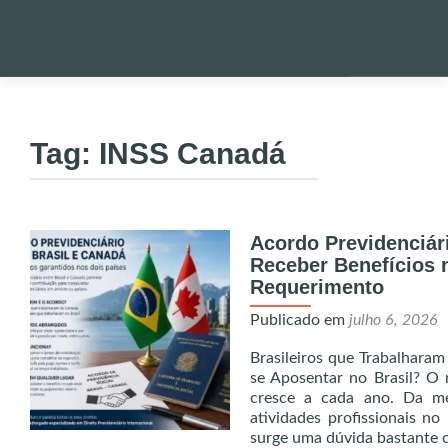
Pular
para
PALESTRA
o
Tag:
INSS Canadá
conteúdo
NOTÍCIAS 
Acordo Previdenciár
ONDE EST
Receber Benefícios 
Requerimento
ENVIO DE
Publicado em
julho 6, 2026
Brasileiros que Trabalhara
UTILIDADE
se Aposentar no Brasil? O
cresce a cada ano. Da m
atividades profissionais no
ALERTA!
surge uma dúvida bastant