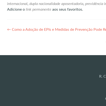
internacional
,
dupla nacionalidade aposentadoria
,
previdência i
Adicione o
link permanente
aos seus favoritos.
Navegação
←
Como a Adoção de EPIs e Medidas de Prevenção Pode Re
de
Post
R. C