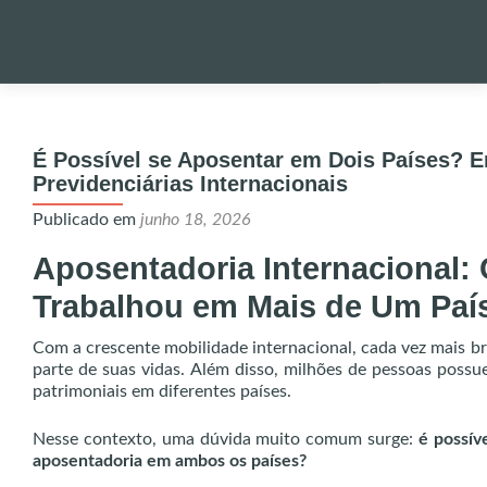
Pular
para
PALESTRA
o
É Possível se Aposentar em Dois Países? 
conteúdo
Previdenciárias Internacionais
NOTÍCIAS 
Publicado em
junho 18, 2026
Aposentadoria Internacional
ONDE EST
Trabalhou em Mais de Um Paí
ENVIO DE
Com a crescente mobilidade internacional, cada vez mais br
parte de suas vidas. Além disso, milhões de pessoas possu
patrimoniais em diferentes países.
UTILIDADE
Nesse contexto, uma dúvida muito comum surge:
é possív
aposentadoria em ambos os países?
ALERTA!