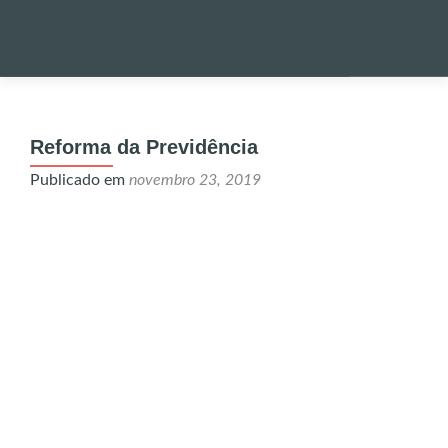
Pular
para
PALESTRA
o
Reforma da Previdência
conteúdo
NOTÍCIAS 
Publicado em
novembro 23, 2019
ONDE EST
ENVIO DE
UTILIDADE
ALERTA!