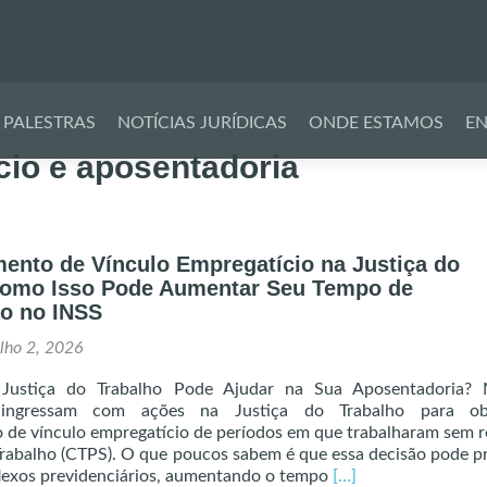
Pular
para
PALESTRAS
NOTÍCIAS JURÍDICAS
ONDE ESTAMOS
EN
o
cio e aposentadoria
conteúdo
ento de Vínculo Empregatício na Justiça do
Como Isso Pode Aumentar Seu Tempo de
ão no INSS
ulho 2, 2026
Justiça do Trabalho Pode Ajudar na Sua Aposentadoria? 
s ingressam com ações na Justiça do Trabalho para o
de vínculo empregatício de períodos em que trabalharam sem r
Trabalho (CTPS). O que poucos sabem é que essa decisão pode p
Read
flexos previdenciários, aumentando o tempo
[…]