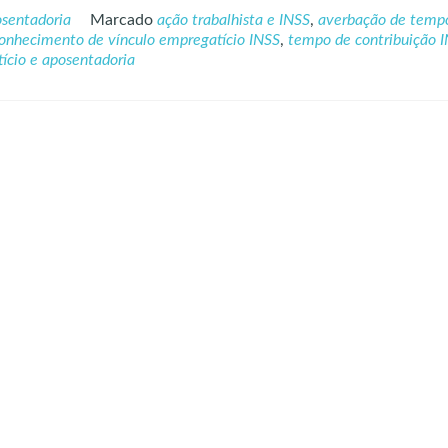
more
sentadoria
Marcado
ação trabalhista e INSS
,
averbação de temp
about
onhecimento de vínculo empregatício INSS
,
tempo de contribuição 
Reconhecimento
ício e aposentadoria
de
Vínculo
Empregatício
na
Justiça
do
Trabalho:
Como
Isso
Pode
Aumentar
Seu
Tempo
de
Contribuição
no
INSS