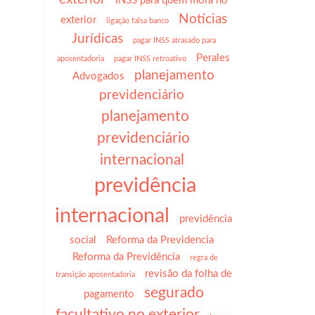
INSS para quem mora no
Notícias
exterior
ligação falsa banco
Jurídicas
pagar INSS atrasado para
Perales
aposentadoria
pagar INSS retroativo
planejamento
Advogados
previdenciário
planejamento
previdenciário
internacional
previdência
internacional
previdência
social
Reforma da Previdencia
Reforma da Previdência
regra de
revisão da folha de
transição aposentadoria
segurado
pagamento
facultativo no exterior