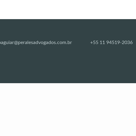
paguiar@peralesadvogados.com.br
+55 11 94519-2036