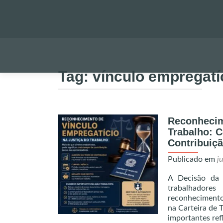
Tag:
vínculo empregatí
Reconhecim
Trabalho: 
Contribuiç
Publicado em
j
A Decisão da 
trabalhadore
reconhecimento 
na Carteira de 
importantes re