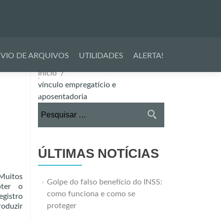
VIO DE ARQUIVOS
UTILIDADES
ALERTA!
Início
vínculo empregatício e
aposentadoria
Pesquisar
por:
ÚLTIMAS NOTÍCIAS
Muitos
Golpe do falso benefício do INSS:
bter o
como funciona e como se
egistro
proteger
roduzir