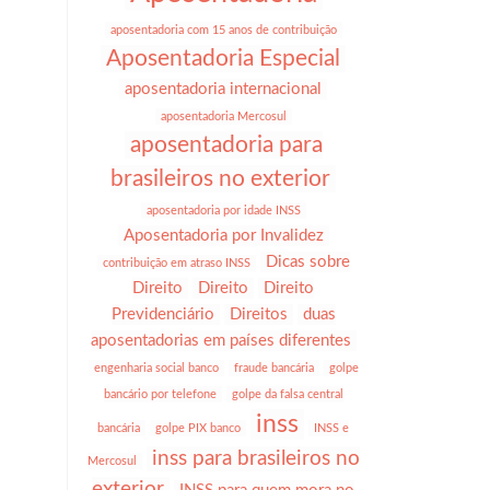
aposentadoria com 15 anos de contribuição
Aposentadoria Especial
aposentadoria internacional
aposentadoria Mercosul
aposentadoria para
brasileiros no exterior
aposentadoria por idade INSS
Aposentadoria por Invalidez
Dicas sobre
contribuição em atraso INSS
Direito
Direito
Direito
Previdenciário
Direitos
duas
aposentadorias em países diferentes
engenharia social banco
fraude bancária
golpe
bancário por telefone
golpe da falsa central
inss
bancária
golpe PIX banco
INSS e
inss para brasileiros no
Mercosul
exterior