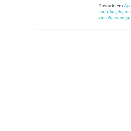
Postado em
Apo
contribuição
,
rec
vínculo empregat