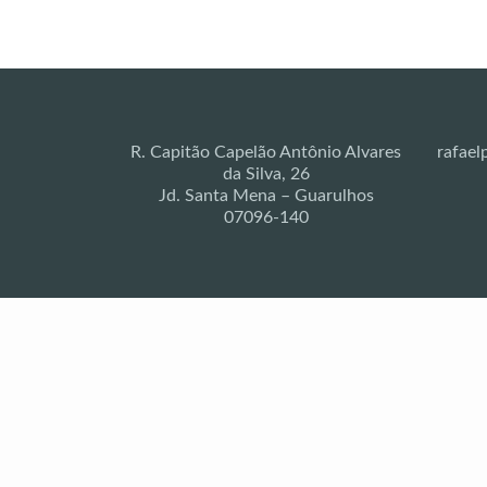
R. Capitão Capelão Antônio Alvares
rafael
da Silva, 26
Jd. Santa Mena – Guarulhos
07096-140