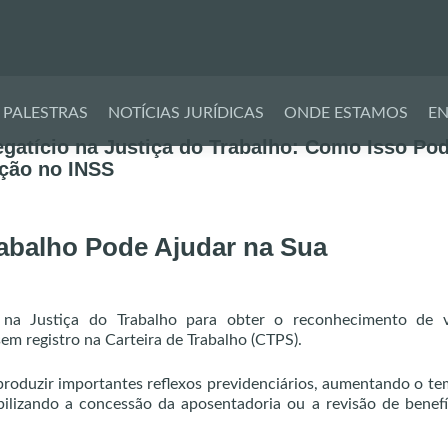
Pular
para
PALESTRAS
NOTÍCIAS JURÍDICAS
ONDE ESTAMOS
EN
o
atício na Justiça do Trabalho: Como Isso Po
conteúdo
ção no INSS
rabalho Pode Ajudar na Sua
 na Justiça do Trabalho para obter o reconhecimento de v
m registro na Carteira de Trabalho (CTPS).
roduzir importantes reflexos previdenciários, aumentando o t
bilizando a concessão da aposentadoria ou a revisão de benefí