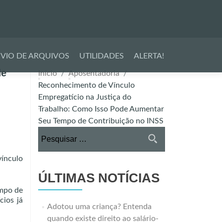
VIO DE ARQUIVOS
UTILIDADES
ALERTA!
de
Início
Aposentadoria
Reconhecimento de Vínculo
Empregatício na Justiça do
Trabalho: Como Isso Pode Aumentar
Seu Tempo de Contribuição no INSS
Pesquisar
por:
ínculo
ÚLTIMAS NOTÍCIAS
empo de
cios já
Adotou uma criança? Entenda
quando existe direito ao salário-