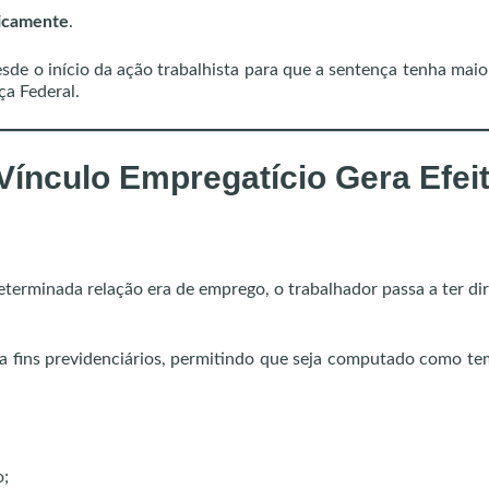
icamente
.
de o início da ação trabalhista para que a sentença tenha maio
ça Federal.
ínculo Empregatício Gera Efei
erminada relação era de emprego, o trabalhador passa a ter dir
ara fins previdenciários, permitindo que seja computado como t
o;