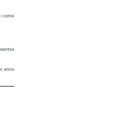
do como
ementos
or anos