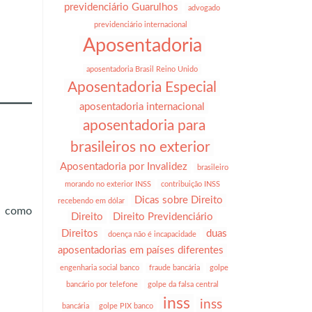
previdenciário Guarulhos
advogado
previdenciário internacional
Aposentadoria
aposentadoria Brasil Reino Unido
Aposentadoria Especial
aposentadoria internacional
aposentadoria para
brasileiros no exterior
Aposentadoria por Invalidez
brasileiro
morando no exterior INSS
contribuição INSS
Dicas sobre Direito
recebendo em dólar
r como
Direito
Direito Previdenciário
Direitos
duas
doença não é incapacidade
aposentadorias em países diferentes
engenharia social banco
fraude bancária
golpe
bancário por telefone
golpe da falsa central
inss
inss
bancária
golpe PIX banco