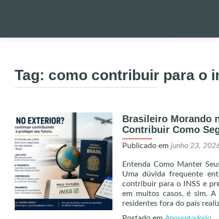
Pular
para
PALESTRA
o
Tag:
como contribuir para o i
conteúdo
NOTÍCIAS 
Brasileiro Morando 
ONDE EST
Contribuir Como Seg
Publicado em
junho 23, 202
ENVIO DE
Entenda Como Manter Seus 
Uma dúvida frequente entr
UTILIDADE
contribuir para o INSS e pre
em muitos casos, é sim. A l
residentes fora do país real
ALERTA!
Postado em
Aposentadoria