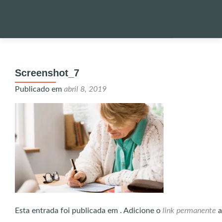
Pular
para
PALESTRA
o
Screenshot_7
conteúdo
NOTÍCIAS 
Publicado em
abril 8, 2019
ONDE EST
ENVIO DE
UTILIDADE
Esta entrada foi publicada em . Adicione o
link permanente
a
ALERTA!