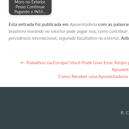
Moro no Exterior.
Posso Continuar
Pagando o INSS…
Esta entrada foi publicada em
Aposentadoria
com as palavra
brasileiro morando no exterior pode pagar inss
,
como contribuir 
previdência internacional
,
segurado facultativo no exterior
. Ad
Navegação
←
Trabalhou na Europa? Você Pode Usar Esse Tempo p
Aposent
de
Como Receber uma Aposentadoria B
Post
R. C