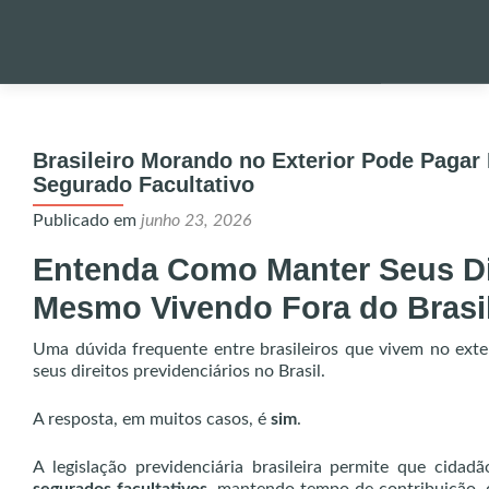
Pular
para
PALESTRA
o
Brasileiro Morando no Exterior Pode Paga
conteúdo
Segurado Facultativo
NOTÍCIAS 
Publicado em
junho 23, 2026
Entenda Como Manter Seus Dir
ONDE EST
Mesmo Vivendo Fora do Brasi
ENVIO DE
Uma dúvida frequente entre brasileiros que vivem no exte
seus direitos previdenciários no Brasil.
UTILIDADE
A resposta, em muitos casos, é
sim
.
A legislação previdenciária brasileira permite que cidad
ALERTA!