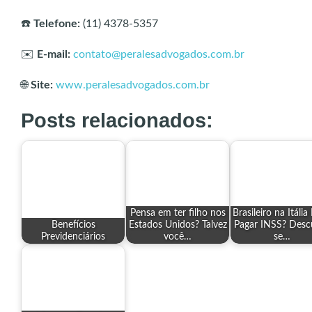
☎️
Telefone:
(11) 4378-5357
✉️
E-mail:
contato@peralesadvogados.com.br
🌐
Site:
www.peralesadvogados.com.br
Posts relacionados:
Pensa em ter filho nos
Brasileiro na Itália
Benefícios
Estados Unidos? Talvez
Pagar INSS? Desc
Previdenciários
você…
se…