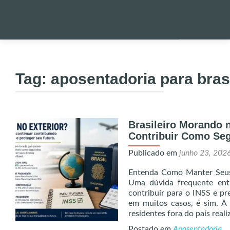
Pular
para
PALESTRA
o
Tag:
aposentadoria para brasi
conteúdo
NOTÍCIAS 
Brasileiro Morando 
ONDE EST
Contribuir Como Seg
Publicado em
junho 23, 202
ENVIO DE
Entenda Como Manter Seus 
Uma dúvida frequente entr
UTILIDADE
contribuir para o INSS e pre
em muitos casos, é sim. A l
residentes fora do país real
ALERTA!
Postado em
Aposentadoria