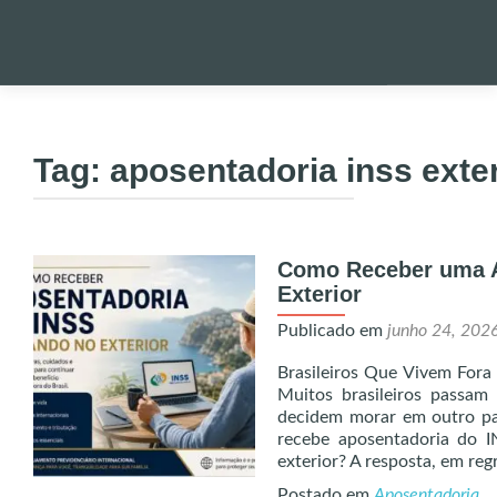
Pular
para
PALESTRA
o
Tag:
aposentadoria inss exter
conteúdo
NOTÍCIAS 
Como Receber uma A
ONDE EST
Exterior
Publicado em
junho 24, 202
ENVIO DE
Brasileiros Que Vivem For
Muitos brasileiros passam 
UTILIDADE
decidem morar em outro pa
recebe aposentadoria do 
exterior? A resposta, em regr
ALERTA!
Postado em
Aposentadoria