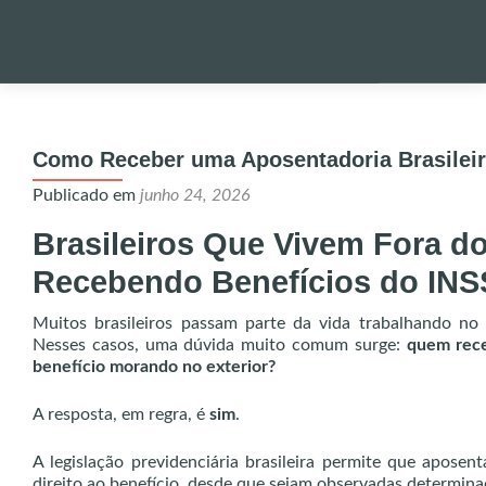
Pular
para
PALESTRA
o
Como Receber uma Aposentadoria Brasileir
conteúdo
NOTÍCIAS 
Publicado em
junho 24, 2026
Brasileiros Que Vivem Fora d
ONDE EST
Recebendo Benefícios do INS
Muitos brasileiros passam parte da vida trabalhando no 
ENVIO DE
Nesses casos, uma dúvida muito comum surge:
quem rece
benefício morando no exterior?
UTILIDADE
A resposta, em regra, é
sim
.
A legislação previdenciária brasileira permite que aposen
ALERTA!
direito ao benefício, desde que sejam observadas determina