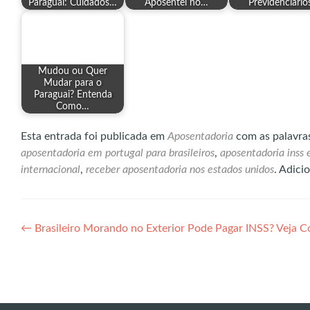
Paraguai: Cuidados…
Aposentei no…
Previdenciário
Mudou ou Quer
Mudar para o
Paraguai? Entenda
Como…
Esta entrada foi publicada em
Aposentadoria
com as palavra
aposentadoria em portugal para brasileiros
,
aposentadoria inss 
internacional
,
receber aposentadoria nos estados unidos
. Adici
Navegação
←
Brasileiro Morando no Exterior Pode Pagar INSS? Veja 
de
Post