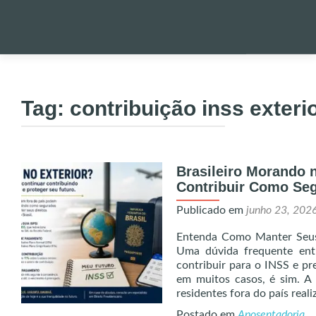
Pular
para
PALESTRA
o
Tag:
contribuição inss exteri
conteúdo
NOTÍCIAS 
Brasileiro Morando 
ONDE EST
Contribuir Como Seg
Publicado em
junho 23, 202
ENVIO DE
Entenda Como Manter Seus 
Uma dúvida frequente entr
UTILIDADE
contribuir para o INSS e pre
em muitos casos, é sim. A l
residentes fora do país real
ALERTA!
Postado em
Aposentadoria