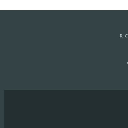
de
Post
R. C