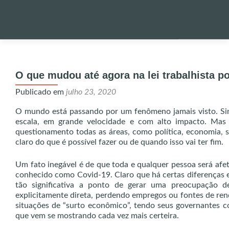
Pular
para
PALESTRA
o
O que mudou até agora na lei trabalhista p
conteúdo
NOTÍCIAS 
Publicado em
julho 23, 2020
O mundo está passando por um fenômeno jamais visto. Sim
escala, em grande velocidade e com alto impacto. Ma
ONDE EST
questionamento todas as áreas, como política, economia, s
claro do que é possível fazer ou de quando isso vai ter fim.
ENVIO DE
Um fato inegável é de que toda e qualquer pessoa será a
conhecido como Covid-19. Claro que há certas diferenças e 
tão significativa a ponto de gerar uma preocupação d
UTILIDADE
explicitamente direta, perdendo empregos ou fontes de rend
situações de “surto econômico”, tendo seus governantes co
que vem se mostrando cada vez mais certeira.
ALERTA!